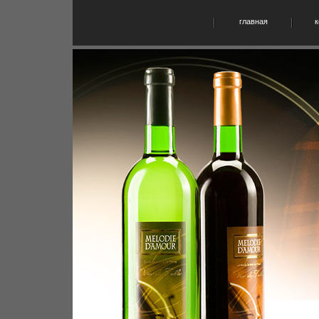
главная
к