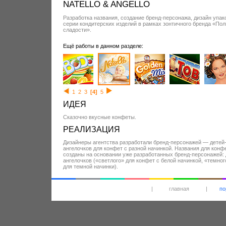
NATELLO & ANGELLO
Разработка названия, создание бренд-персонажа, дизайн упак
серии кондитерских изделий в рамках зонтичного бренда «По
сладости».
Ещё работы в данном разделе:
1
2
3
[4]
5
ИДЕЯ
Сказочно вкусные конфеты.
РЕАЛИЗАЦИЯ
Дизайнеры агентства разработали бренд-персонажей — детей
ангелочков для конфет с разной начинкой. Названия для конф
созданы на основании уже разработанных бренд-персонажей: 
ангелочков («светлого» для конфет с белой начинкой, «темно
для темной начинки).
|
главная
|
по