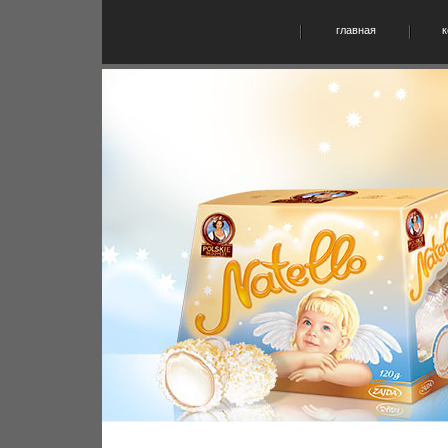
главная
к