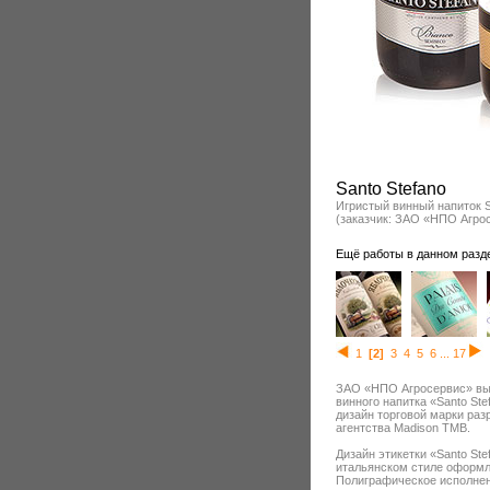
Santo Stefano
Игристый винный напиток S
(заказчик: ЗАО «НПО Агро
Ещё работы в данном разд
1
[2]
3
4
5
6
...
17
ЗАО «НПО Агросервис» вып
винного напитка «Santo St
дизайн торговой марки раз
агентства Madison TMB.
Дизайн этикетки «Santo St
итальянском стиле оформл
Полиграфическое исполнен