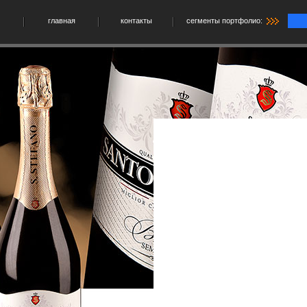
главная
контакты
сегменты портфолио: