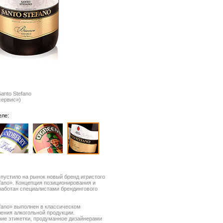
anto Stefano
сервис»)
еле:
устило на рынок новый бренд игристого
efano». Концепция позиционирования и
работан специалистами брендингового
efano» выполнен в классическом
ения алкогольной продукции.
ие этикетки, продуманное дизайнерами